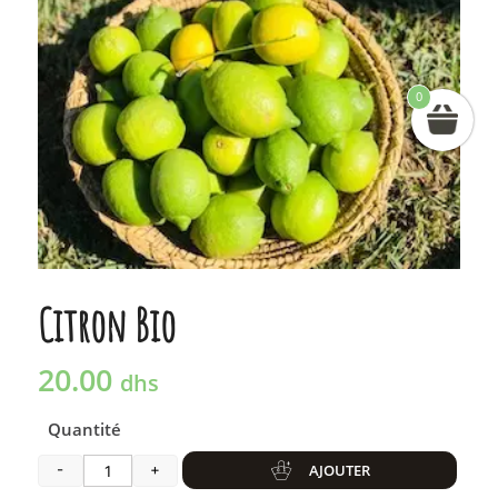
0
Citron Bio
20.00
dhs
Quantité
AJOUTER
-
+
quantité de Citron Bio