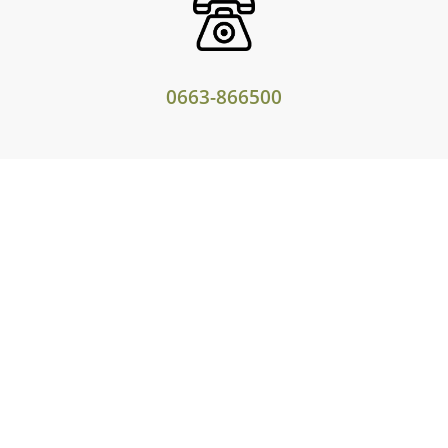
0663-866500
Oued Malllah Tit Mellil
Casablanca