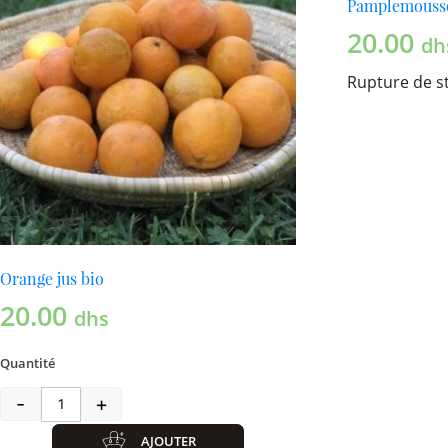
Pamplemouss
20.00
dh
Rupture de s
Orange jus bio
20.00
dhs
Quantité
-
+
quantité de Orange jus bio
AJOUTER