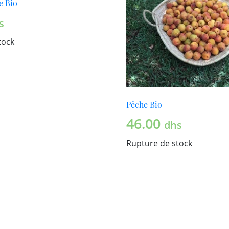
e Bio
s
tock
Pêche Bio
46.00
dhs
Rupture de stock