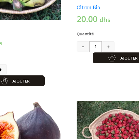
Citron Bio
20.00
dhs
Quantité
s
-
+
quantité de Citron
AJOUTER
+
ité de Banane bio
AJOUTER