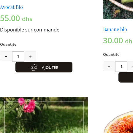
Avocat Bio
55.00
dhs
Banane bio
Disponible sur commande
30.00
dh
Quantité
Quantité
-
+
quantité de Avocat Bio
-
AJOUTER
quant