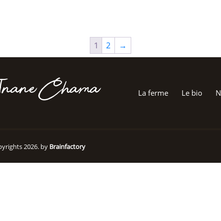
2
→
1
Jnane Chama
La ferme
Le bio
N
yrights 2026. by
Brainfactory