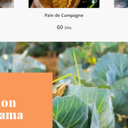
Pain de Campagne
60
Dhs
lon
hama