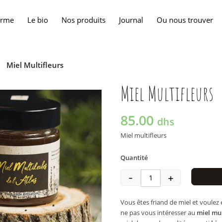
erme
Le bio
Nos produits
Journal
Ou nous trouver
Miel Multifleurs
Miel Multifleurs
85.00
dhs
Miel multifleurs
Quantité
-
+
quantité de Miel Mu
Vous êtes friand de miel et voulez
ne pas vous intéresser au
miel mul