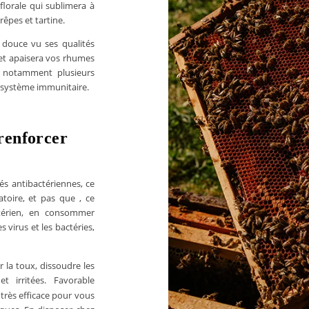
lorale qui sublimera à
rêpes et tartine.
 douce vu ses qualités
 et apaisera vos rhumes
a notamment plusieurs
e système immunitaire.
 renforcer
s antibactériennes, ce
ratoire, et pas que , ce
ctérien, en consommer
virus et les bactéries,
r la toux, dissoudre les
t irritées. Favorable
 très efficace pour vous