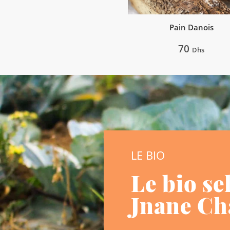
Pain Danois
70
Dhs
LE BIO
Le bio se
Jnane C