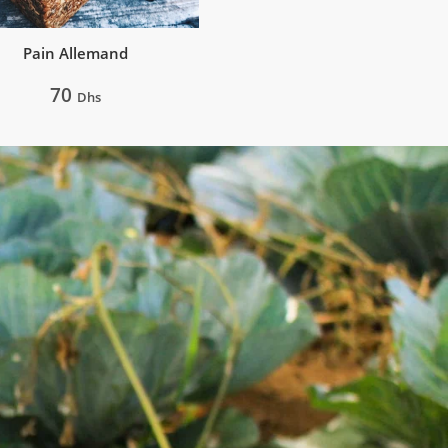
Pain Allemand
70
Dhs